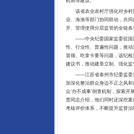
机制等建议。
完善运行机制助力责任有效落
该省农业农村厅强化对乡村振
业、海渔等部门协同联动，共同
开、管理使用分层监管的全链条
——中央纪委国家监委驻国家卫
性、行业性、普遍性问题，推动
冒领、吃拿卡要等问题，该纪检
建议书，推动建章立制、强化监
——江苏省泰州市纪委监委紧盯
东山县通报“牛蛙产品抗生素超标问
加深化整治群众身边不正之风和
众‘办不成事’倒查机制，探索开
责同志介绍，他们同时还深挖案
考核评价体系，不断提升监督治