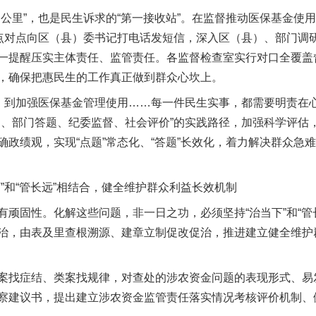
里”，也是民生诉求的“第一接收站”。在监督推动医保基金使
志点对点向区（县）委书记打电话发短信，深入区（县）、部门调
一提醒压实主体责任、监管责任。各监督检查室实行对口全覆盖
，确保把惠民生的工作真正做到群众心坎上。
到加强医保基金管理使用……每一件民生实事，都需要明责在
题、部门答题、纪委监督、社会评价”的实践路径，加强科学评估
确政绩观，实现“点题”常态化、“答题”长效化，着力解决群众急
和“管长远”相结合，健全维护群众利益长效机制
固性。化解这些问题，非一日之功，必须坚持“治当下”和“管
治，由表及里查根溯源、建章立制促改促治，推进建立健全维护
找症结、类案找规律，对查处的涉农资金问题的表现形式、易
察建议书，提出建立涉农资金监管责任落实情况考核评价机制、