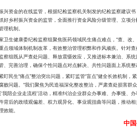
实
一纸欠条伤亲情 巡回调解促和解..
兴资金的在线监管，根据纪检监察机关制发的纪检监察建议书
抓好乡村振兴资金的监管，全面推行资金风险分级管理、立项分
管理机制。
生健康委纪检监察组聚焦医药领域民生痛点难点，“查、改、
重点领域体制机制改革，有效整治管理积弊和作风顽疾。针对查
监察组既从严查处问题、释放震慑效应，又推进标本兼治、系统
管、完善治理，确保个性问题点对点解决、共性问题面上系统整
民生“痛点”整治突出问题，紧盯监管“盲点”健全长效机制，紧
题”
法徽映军营 权益有保障
腐败问题。“我们聚焦为民造福深化整改整治，严肃查处损害群
展‘我陪企业走流程’活动，精准纠治企业群众办事难、办事慢、办
件背后的政绩观偏差、权力观异化、事业观扭曲等问题，推动相
理效能。
中国