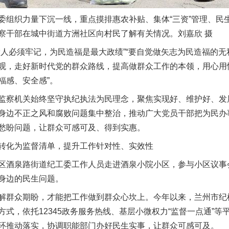
织力量下沉一线，重点摸排惠农补贴、集体“三资”管理、民
察干部在城中街道方洲社区向村民了解有关情况。刘嘉欣 摄
必须牢记，为民造福是最大政绩”“要自觉做矢志为民造福的无
观，走好新时代党的群众路线，提高做群众工作的本领，用心用
福感、安全感”。
察机关始终坚守执纪执法为民理念，聚焦实现好、维护好、发
身边不正之风和腐败问题集中整治，推动广大党员干部把为民办
愁盼问题，让群众可感可及、得到实惠。
化为监督清单，提升工作针对性、实效性
酒泉路街道纪工委工作人员走进酒泉小院小区，参与小区议事
身边的民生问题。
群众期盼，才能把工作做到群众心坎上。今年以来，兰州市纪
式，依托12345政务服务热线、基层小微权力“监督一点通”
环推动落实，协调职能部门办好民生实事，让群众可感可及。