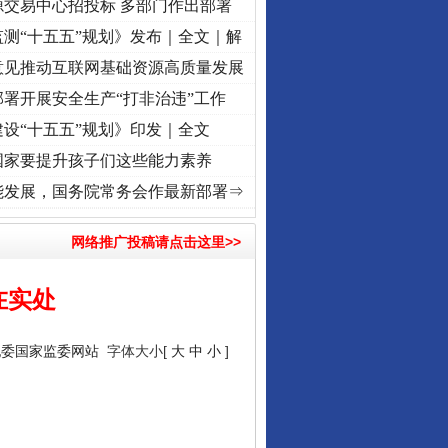
源交易中心招投标 多部门作出部署
测“十五五”规划》发布｜全文｜解
意见推动互联网基础资源高质量发展
署开展安全生产“打非治违”工作
设“十五五”规划》印发｜全文
国家要提升孩子们这些能力素养
 奋进复兴征程丨“转折之城”激荡..
·[视频]
牢记初心使命 奋进复兴征程丨红船起航处 潮起
能发展，国务院常务会作最新部署⇒
网络推广投稿请点击这里>>
在实处
纪委国家监委网站
字体大小[
大
中
小
]