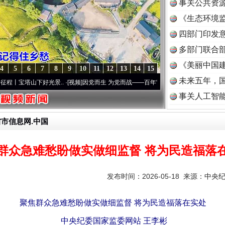
事关公共资
《生态环境监
读
四部门印发
多部门联合部
《美丽中国建
4
5
6
7
8
9
10
11
12
13
14
15
未来五年，
下好光景..
·[视频]
因党而生 为党而战——百年“纪”事⑧加强纪律..
·[视频]
牢记初心使命
事关人工智
省市信息网.中国
群众急难愁盼做实做细监督 将为民造福落
发布时间：2026-05-18 来源：
中央
聚焦群众急难愁盼做实做细监督 将为民造福落在实处
中央纪委国家监委网站 王李彬