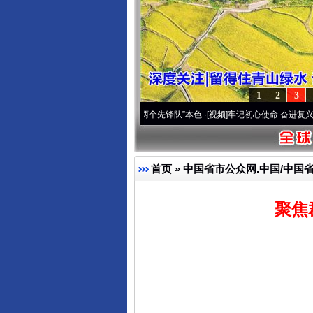
1
2
3
变雪域高原..
·[视频]
永葆“两个先锋队”本色
·[视频]
牢记初心使命 奋进复兴征程丨宝塔山
首页
»
中国省市公众网.中国/中国
聚焦