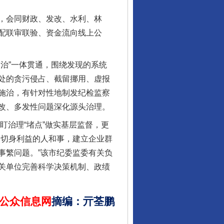
行业协会接连发公告
，会同财政、发改、水利、林
配联审联验、资金流向线上公
治”一体贯通，围绕发现的系统
处的贪污侵占、截留挪用、虚报
施治，有针对性地制发纪检监察
改、多发性问题深化源头治理。
盯治理“堵点”做实基层监督，更
让核能赋能千行百业
众切身利益的人和事，建立企业群
事繁问题。”该市纪委监委有关负
关单位完善科学决策机制、政绩
公众信息网
摘编
：
亓荃鹏