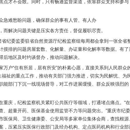
焦点才不会散。同时，只有畅通监督渠道，依靠群众支持和参与
急难愁盼问题，确保群众的事有人管、有人办
而解决问题关键是压实各方责任，督促履职尽责。
省纪委监委驻省自然资源厅纪检监察组每周都会拿到一张全省整
计摸排的问题房屋套数、化解量、办证量和化解率等数据。有了
滞后地区及时约谈督办，推动问题解决。
户“住有所居，居有所安”的朴素心愿，直接关系到人民群众
民生福祉的重点工作，推动有关部门强力推进，切实为民解忧、为民
职能部门下沉一线现场督导，对工作进展缓慢、群众反映强烈的
重庆，纪检监察机关紧盯公共医疗等领域，打通堵点痛点。“在
查、超量开药、医保基金使用监管不力等问题突出。”重庆市纪
市医保局、卫生健康委、公安局等多家单位集体会商，查找根源
案，压紧压实医保行政部门及经办机构、定点医药机构和行业部