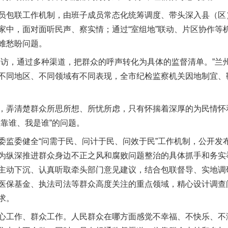
包联工作机制，由班子成员常态化统筹调度、带头深入县（区
家中，面对面听民声、察实情；通过“室组地”联动、片区协作等
难愁盼问题。
，通过多种渠道，把群众的呼声转化为具体的监督清单。”兰
不同地区、不同领域有不同表现，全市纪检监察机关因地制宜、
弄清楚群众所思所想、所忧所虑，只有怀揣着深厚的为民情怀
靠谁、我是谁”的问题。
委健全“问需于民、问计于民、问效于民”工作机制，公开发
为纵深推进群众身边不正之风和腐败问题整治的具体抓手和务实
主动下沉、认真听取牵头部门意见建议，结合包联督导、实地调
医保基金、执法司法等群众高度关注的重点领域，精心设计调查
求。
工作、群众工作。人民群众在哪方面感觉不幸福、不快乐、不