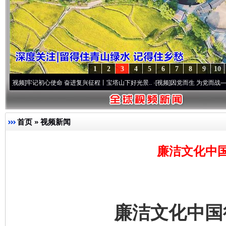
1
2
3
4
5
6
7
8
9
10
记初心使命 奋进复兴征程丨宝塔山下好光景..
·[视频]
因党而生 为党而战——百年“纪”事
首页
»
视频新闻
廉洁文化中
廉洁文化中国