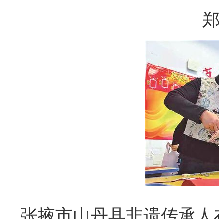
郑
张掖市山丹县非遗传承人