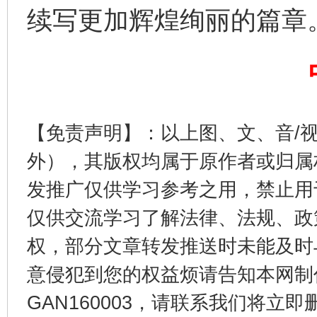
续写更加辉煌绚丽的篇章
东山县通报“牛蛙产品抗生素超标问题”
法
【免责声明】：以上图、文、音/
外），其版权均属于原作者或归属
发推广仅供学习参考之用，禁止用
仅供交流学习了解法律、法规、政
权，部分文章转发推送时未能及时
千年窑火 生生不息
一
意侵犯到您的权益烦请告知本网制作采编
GAN160003，请联系我们将立即删