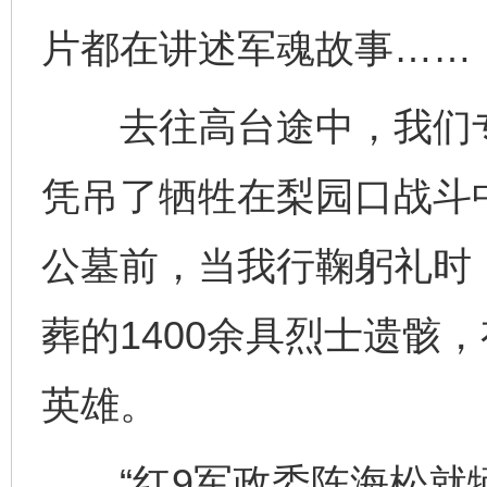
片都在讲述军魂故事……
去往高台途中，我们专
凭吊了牺牲在梨园口战斗
公墓前，当我行鞠躬礼时
葬的1400余具烈士遗骸
英雄。
“红9军政委陈海松就