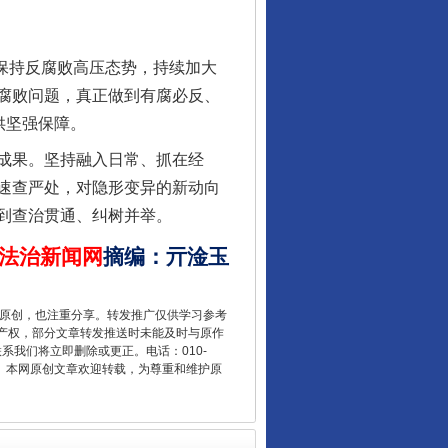
保持反腐败高压态势，持续加大
腐败问题，真正做到有腐必反、
供坚强保障。
成果。坚持融入日常、抓在经
速查严处，对隐形变异的新动向
到查治贯通、纠树并举。
让核能赋能千行百业
法治新闻网
摘编
：
亓淦玉
重原创，也注重分享。转发推广仅供学习参考
产权，部分文章转发推送时未能及时与原作
联系我们将立即删除或更正。电话：010-
2 1号。本网原创文章欢迎转载，为尊重和维护原