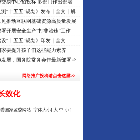
源交易中心招投标 多部门作出部署
测“十五五”规划》发布｜全文｜解
意见推动互联网基础资源高质量发展
署开展安全生产“打非治违”工作
设“十五五”规划》印发｜全文
国家要提升孩子们这些能力素养
记初心使命 奋进复兴征程丨“转折之城”激荡..
·[视频]
牢记初心使命 奋进复兴征程丨红船起
能发展，国务院常务会作最新部署⇒
网络推广投稿请点击这里>>
长效化
纪委国家监委网站
字体大小[
大
中
小
]