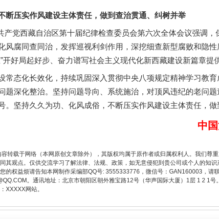
断压实作风建设主体责任，做到查治贯通、纠树并举
共产党西藏自治区第十届纪律检查委员会第六次全体会议强调，
化风腐同查同治，发挥巡视利剑作用，深挖细查新型腐败和隐性
五”开好局起好步、奋力谱写社会主义现代化新西藏建设新篇章提
常态化长效化，持续巩固深入贯彻中央八项规定精神学习教育
问题深化整治。坚持问题导向、系统施治，对顶风违纪的老问题
号。坚持久久为功、化风成俗，不断压实作风建设主体责任，做
题”
法徽映军营 权益有保障
中国
内容转载于网络（本网原创文章除外），其版权均属于原作者或归属权利人。我们尊
同其观点。仅供交流学习了解法律、法规、政策，如无意侵犯到贵公司或个人的知识
权益烦请告知本网制作采编部QQ号: 3555333776，微信号：GAN160003，请
3776@QQ.COM。通讯地址：北京市朝阳区朝外雅宝路12号（华声国际大厦）1层 1 
XXXXX网站。