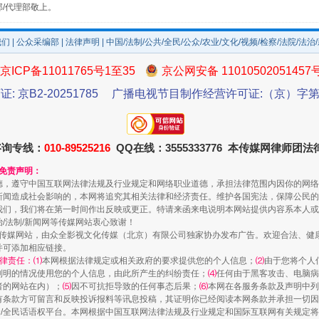
部/代理部敬上。
我们
|
公众采编部
|
法律声明
| 中国/法制/公共/全民/公众/农业/文化/视频/检察/法院/法治
京ICP备11011765号1至35
京公网安备 11010502051457
证: 京B2-20251785
广播电视节目制作经营许可证:（京）字第3
咨询专线：
010-89525216
QQ在线：3555333776 本传媒网律师团
规模最大的光氢储一体化项目
和免责声明：
德，遵守中国互联网法律法规及行业规定和网络职业道德，承担法律范围内因你的网络
新闻造成社会影响的，本网将追究其相关法律和经济责任。维护各国宪法，保障公民的
我们，我们将在第一时间作出反映或更正。特请来函来电说明本网站提供内容系本人或
治/法制/新闻网等传媒网站衷心致谢！
新闻网等传媒网站，由众全影视文化传媒（北京）有限公司独家协办发布广告。欢迎合法、
并可添加相应链接。
律责任：⑴
本网根据法律规定或相关政府的要求提供您的个人信息；
⑵
由于您将个人
列明的情况使用您的个人信息，由此所产生的纠纷责任；
⑷
任何由于黑客攻击、电脑病
者的网站在内）；
⑸
因不可抗拒导致的任何事态后果；
⑹
本网在各服务条款及声明中列
有条款方可留言和反映投诉报料等讯息投稿，其证明你已经阅读本网条款并承担一切因
民众/全民话语权平台。本网根据中国互联网法律法规及行业规定和国际互联网有关规定