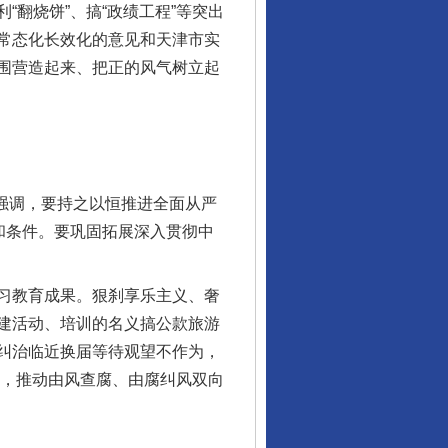
翻烧饼”、搞“政绩工程”等突出
常态化长效化的意见和天津市实
围营造起来、把正的风气树立起
强调，要持之以恒推进全面从严
和条件。要巩固拓展深入贯彻中
习教育成果。狠刹享乐主义、奢
建活动、培训的名义搞公款旅游
纠治临近换届等待观望不作为，
设，推动由风查腐、由腐纠风双向
行业协会接连发公告