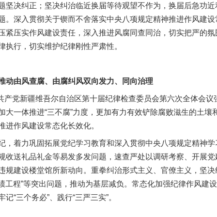
题坚决纠正；坚决纠治临近换届等待观望不作为，换届后急功近利“
题。深入贯彻关于锲而不舍落实中央八项规定精神推进作风建设
压紧压实作风建设责任，深入推进风腐同查同治，切实把严的氛
律执行，切实维护纪律刚性严肃性。
动由风查腐、由腐纠风双向发力、同向治理
共产党新疆维吾尔自治区第十届纪律检查委员会第六次全体会议
加大一体推进“三不腐”力度，更加有力有效铲除腐败滋生的土壤
推进作风建设常态化长效化。
，着力巩固拓展党纪学习教育和深入贯彻中央八项规定精神学
规收送礼品礼金等易发多发问题，速查严处以调研考察、开展党
违规建设楼堂馆所新动向。重拳纠治形式主义、官僚主义，坚决
“政绩工程”等突出问题，推动为基层减负。常态化加强纪律作风建
记“三个务必”、践行“三严三实”。
实
一纸欠条伤亲情 巡回调解促和解..