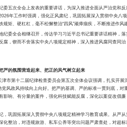
委五次全会上发表的重要讲话，为深入推进全面从严治党和反
2026年工作时强调，强化正风肃纪，巩固拓展深入贯彻中央八
铁规矩、硬杠杠，毫不松懈整治“四风”顽瘴痼疾，不断推进作风
纪委全会相继召开，传达学习习近平总书记重要讲话精神，落
反腐，锲而不舍落实中央八项规定精神，深入推进风腐同查同治
把严的氛围营造起来、把正的风气树立起来
津市第十二届纪律检查委员会第五次全体会议强调，扎实开展
推动党风政风持续向上向好。把严的基调、严的标准一贯到底，对
有影响、有分量的案件，强化科技赋能反腐，深化以案促改倡廉
巩固拓展深入贯彻中央八项规定精神学习教育成果。从严从实
深化整治，对违规旅游、私车公养等突出问题严肃查处，对超标