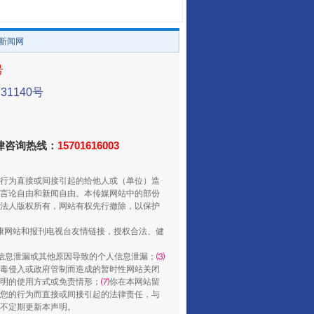
/新闻网
号
1140号
法律咨询热线：
15701616003
走走走！国家喊你健身啦
行为直接或间接引起的给他人或（单位）造
言论自由和新闻自由。本传媒网站中的部份
法人版权所有，网站有权先行撤除，以保护
健康网站和报刊电视台友情链接，授权合法、健
信息泄漏或其他原因导致的个人信息泄漏；
⑶
毒侵入或政府管制而造成的暂时性网站关闭
明的使用方式或免责情形；
⑺
你在本网站留
您的行为而直接或间接引起的法律责任，与
将不定期更新本声明。