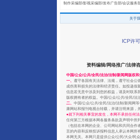
制作采编部/影视采编部/发布广告部/会议服务
关于
ICP许可
资料编辑/网络推广/法律
阿坝州三大球赛在茂县开幕
中国/公众/公共/全民/法治/法制/新闻网版权
一、
遵守各国有关法律、法规，遵守社会公
成伤害和损失的法律和经济责任。如投递假
信息若无意中涉及到您的权益，请及时联系
版权拥有者的权益。中国/公众/公共/全民/法
二、
中国/公众/公共/全民/法治/法制/
康网站和报刊电视台转载，并请注明来源，
●就下列相关事宜的发生，本网不承担任何法
任何第三方根据本网各服务条款及声明中所
（包括在本网的企业、公司网站和共同合作
言的内容和反映投诉报料信息人承认本网所
本网无关。本网只是提供公众/公民/大众/