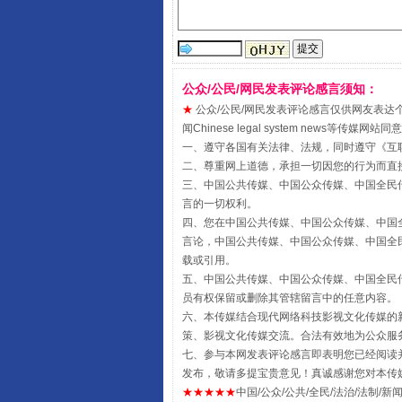
公众/公民/网民发表评论感言须知：
★
公众/公民/网民发表评论感言仅供网友表达个人看法
受贿1.44亿！段成刚被判无期
闻Chinese legal system new
一、遵守各国有关法律、法规，同时遵守《
互
二、尊重网上道德，承担一切因您的行为而直
三、中国公共传媒、中国公众传媒、中国全民传媒China 
言的一切权利。
四、您在中国公共传媒、中国公众传媒、中国全民传媒Chin
言论，中国公共传媒、中国公众传媒、中国全民传媒China
载或引用。
五、中国公共传媒、中国公众传媒、中国全民传媒China 
员有权保留或删除其管辖留言中的任意内容。
六、本传媒结合现代网络科技影视文化传媒的新
策、影视文化传媒交流。合法有效地为公众服
七、参与本网发表评论感言即表明您已经阅读并
全民健身五年计划来了！等你上
发布，敬请多提宝贵意见！真诚感谢您对本传
★★★★★
中国/公众/公共/全民/法治/法制/新闻