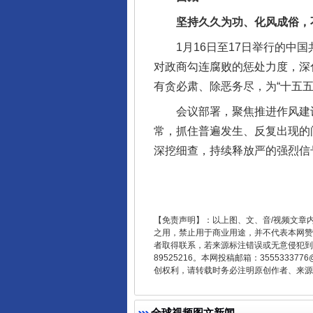
坚持久久为功、化风成俗，不
1月16日至17日举行的中国
对政商勾连腐败的惩处力度，深
有贪必肃、除恶务尽，为“十五
会议部署，聚焦推进作风建设
常，抓住普遍发生、反复出现的
深挖细查，持续释放严的强烈信
东山县通报“牛蛙产品抗生素超标问
【免责声明】：以上图、文、音/视频文章
之用，禁止用于商业用途，并不代表本网赞
者取得联系，若来源标注错误或无意侵犯到您的
89525216。本网投稿邮箱：355533
创权利，请转载时务必注明原创作者、来源：
全球视频图文新闻