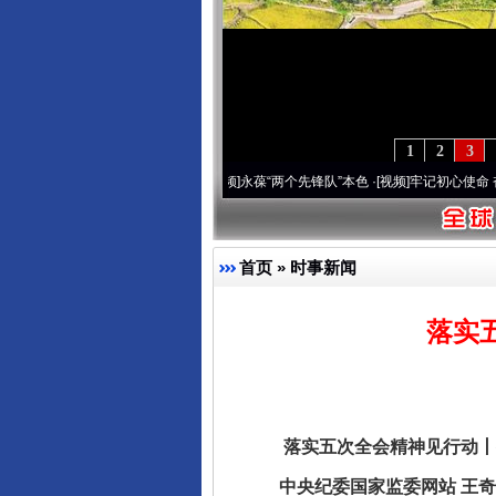
1
2
3
年 深刻改变雪域高原..
·[视频]
永葆“两个先锋队”本色
·[视频]
牢记初心使命 奋进复兴征
首页
»
时事新闻
落实
落实五次全会精神见行动丨推
中央纪委国家监委网站 王奇 