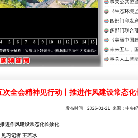
事关公共资
《生态环境监
读
四部门印发
多部门联合部
《美丽中国建
4
5
6
7
8
9
10
11
12
13
14
15
未来五年，
程丨宝塔山下好光景..
·[视频]
因党而生 为党而战——百年“纪”事⑧加强纪律..
·[视频]
牢
事关人工智
五次全会精神见行动丨推进作风建设常态化
发布时间：2026-01-21 来源：
中央
进作风建设常态化长效化
见习记者 王若冰