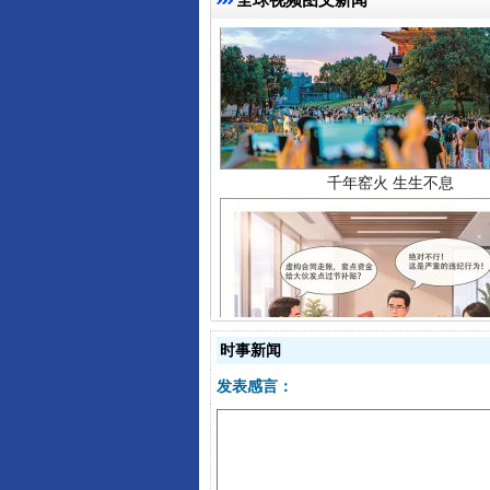
千年窑火 生生不息
揭开“小金库”的免责幌子
时事新闻
发表感言：