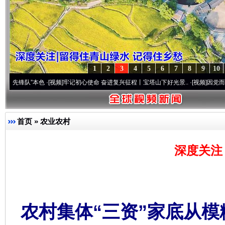
1
2
3
4
5
6
7
8
9
10
”本色
·[视频]
牢记初心使命 奋进复兴征程丨宝塔山下好光景..
·[视频]
因党而生 为党而战
首页
»
农业农村
深度关注
农村集体“三资”家底从