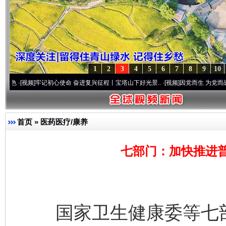
1
2
3
4
5
6
7
8
9
10
频]
牢记初心使命 奋进复兴征程丨宝塔山下好光景..
·[视频]
因党而生 为党而战——百年“
首页
»
医药医疗/康养
七部门：加快推进
国家卫生健康委等七部