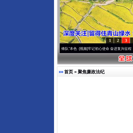
1
2
3
高原..
·[视频]
永葆“两个先锋队”本色
·[视频]
牢记初心使命 奋进复兴征程丨宝塔山下好光
首页
»
聚焦廉政法纪