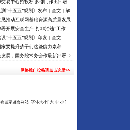
源交易中心招投标 多部门作出部署
测“十五五”规划》发布｜全文｜解
意见推动互联网基础资源高质量发展
署开展安全生产“打非治违”工作
设“十五五”规划》印发｜全文
国家要提升孩子们这些能力素养
复兴征程丨“转折之城”激荡..
·[视频]
牢记初心使命 奋进复兴征程丨红船起航处 潮起..
·[
能发展，国务院常务会作最新部署⇒
网络推广投稿请点击这里>>
纪委国家监委网站
字体大小[
大
中
小
]