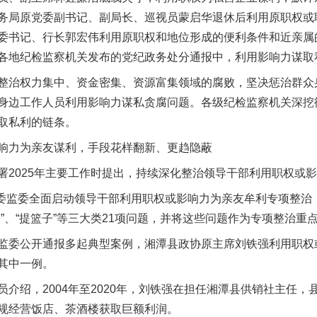
务局原党委副书记、副局长、巡视员蒙启华退休后利用原职权或
委书记、行长郭宏伟利用原职权和地位形成的便利条件和近亲属
各地纪检监察机关发布的党纪政务处分通报中，利用影响力谋取
权力集中、资金密集、资源富集领域的腐败，坚决惩治群众身
身边工作人员利用影响力谋私贪腐问题。各级纪检监察机关深挖
取私利的链条。
力为亲友谋利，手段花样翻新、更趋隐蔽
025年主要工作时提出，持续深化整治领导干部利用职权或影
委监委全面启动领导干部利用职权或影响力为亲友牟利专项整治，
”、“提篮子”等三大类21项问题，并将这些问题作为专项整治重
委公开通报多起典型案例，湘潭县政协原主席刘铁强利用职权
其中一例。
绍，2004年至2020年，刘铁强在担任湘潭县供销社主任，
规经营饭店、茶酒楼获取巨额利润。