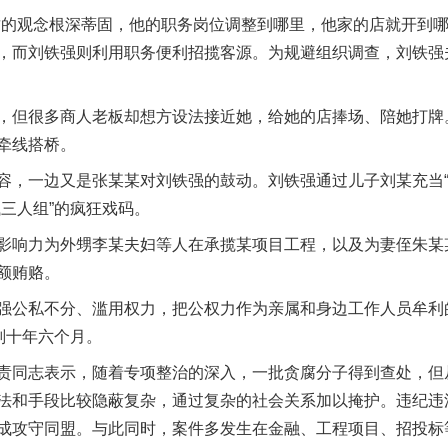
观念根深蒂固，他的职务岗位调整到哪里，他家的店就开到哪
，而刘铁强则利用职务便利招揽客源。为规避组织调查，刘铁强
很多商人老板却想方设法接近她，给她的店捧场、陪她打牌。
牵线搭桥。
一边又是张某某对刘铁强的鼓动。刘铁强通过儿子刘某充当“
三人组”的疯狂戏码。
响力为外甥李某夫妇等人在承揽某项目工程，以及为妻侄朱某
额贿赂。
私不分、滥用权力，把公权力作为亲属和身边工作人员牟利的
刑十年六个月。
同志表示，随着专项整治的深入，一批贪腐分子得到查处，但
法和手段比较隐蔽复杂，通过复杂的社会关系加以掩护。违纪违
成攻守同盟。与此同时，案件多发生在金融、工程项目、招投标