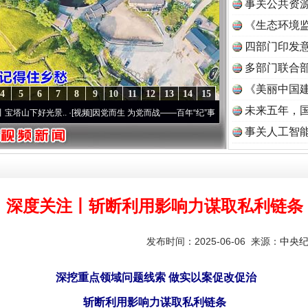
事关公共资
《生态环境监
读
四部门印发
多部门联合部
《美丽中国建
4
5
6
7
8
9
10
11
12
13
14
15
未来五年，
景..
·[视频]
因党而生 为党而战——百年“纪”事⑧加强纪律..
·[视频]
牢记初心使命 奋进
事关人工智
深度关注丨斩断利用影响力谋取私利链条
发布时间：2025-06-06 来源：
中央
深挖重点领域问题线索 做实以案促改促治
斩断利用影响力谋取私利链条