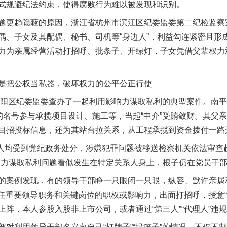
式规避纪法约束，使得腐败行为难以被发现和识别。
更趋隐蔽的原因，浙江省杭州市滨江区纪委监委第二纪检监察
偶、子女及其配偶、秘书、司机等“身边人”，利益勾连紧密且形
力为亲属经营活动打招呼、批条子、开绿灯，子女凭借父辈权力
把公权当私器，破坏权力的公平公正行使
阳区纪委监委查办了一起利用影响力谋取私利的典型案件。南平
”的名号参与承揽项目设计、施工等，当起“中介”受贿敛财。其父
目招投标信息，还为其站台拉关系，从工程承揽到资金拨付一路开
人均受到党纪政务处分，涉嫌犯罪问题被移送检察机关依法审查
响力谋取私利问题看似发生在特定关系人身上，根子仍在党员干部
例发现，有的领导干部睁一只眼闭一只眼，纵容、默许亲属和其
担任重要领导职务和关键岗位的职权或影响力，出面打招呼，授意
阵，本人参股入股非上市公司，或者通过“第三人”“代理人”违