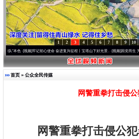
1
2
3
4
5
6
7
8
9
10
色
·[视频]
牢记初心使命 奋进复兴征程丨宝塔山下好光景..
·[视频]
因党而生 为党而战——百
首页
»
公众全民传媒
网警重拳打击侵公
网警重拳打击侵公犯罪