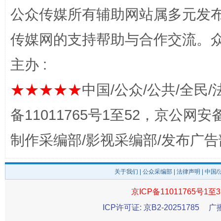
公众传媒所有辅助网站属多元发
完善运行机制助力责任有效落实
一纸欠条
传媒网的支持帮助与合作交流。
主办 :
★★★★★
中国/公众/公共/全民/
备11011765号1至52，京公网安备：
制作采编部/影视采编部/发布广告
东山县通报“牛蛙产品抗生素超标问题”
法
关于我们
|
公众采编部
|
法律声明
| 中国
京ICP备11011765号1至3
ICP许可证: 京B2-20251785
广