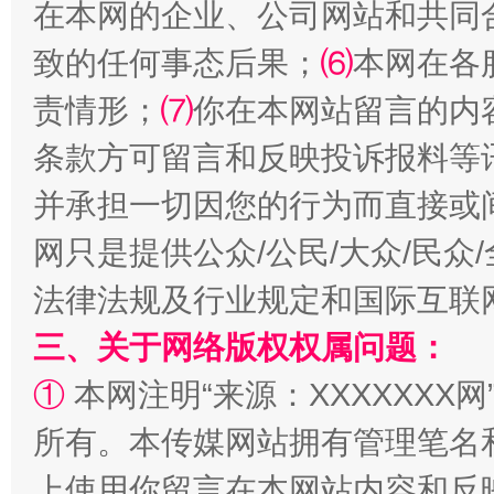
在本网的企业、公司网站和共同
全民健身五年计划来了！等你上场
致的任何事态后果；
⑹
本网在各
责情形；
⑺
你在本网站留言的内
条款方可留言和反映投诉报料等
并承担一切因您的行为而直接或
网只是提供公众/公民/大众/民
法律法规及行业规定和国际互联
三、关于网络版权权属问题：
阿坝州三大球赛在茂县开幕
规模最
①
本网注明“来源：XXXXXXX网
所有。本传媒网站拥有管理笔名
上使用你留言在本网站内容和反