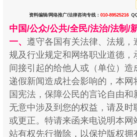
资料编辑/网络推广/法律咨询专线：
010-89525216
QQ
中国/公众/公共/全民/法治/法
一、
遵守各国有关法律、法规，
千年窑火 生生不息
一
规及行业规定和网络职业道德，
间接引起的给他人或（单位）造
递假新闻造成社会影响的，本网
国宪法，保障公民的言论自由和
无意中涉及到您的权益，请及时
或更正。特请来函来电说明本网
揭开“小金库”的免责幌子
站有权先行撤除，以保护版权拥有者