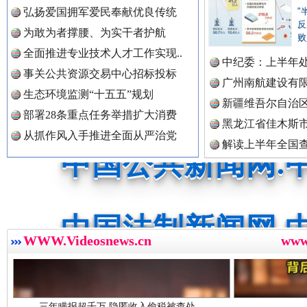
中国公众新闻网.
弘扬爱国拥军爱民奉献优良传统
"
反
红船起航处 潮起向未来
广州首
为敢为者撑腰、为实干者护航
败
全面推进专业技术人才工作实现..
中国公民新闻网.
中纪委：上半年处
事关公共资源交易中心招标投标
广州南航建设有
生态环境监测“十五五”规划
新疆维吾尔自治
部署28条重点任务举措扩大消费
中国公共新闻网.
黑龙江省佳木斯
从抓作风入手推进全面从严治党
解读上半年全国
数据
中国法制新闻网.
三年瞒报超千万 隐匿收入偷税被查处..
WWW.Videosnews.cn
ww
中国法治新闻网.