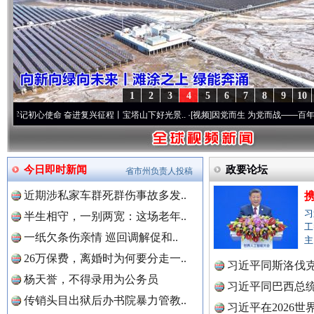
1
2
3
4
5
6
7
8
9
10
使命 奋进复兴征程丨宝塔山下好光景..
·[视频]
因党而生 为党而战——百年“纪”事⑧加强纪
今日即时新闻
政要论坛
省市州负责人投稿
近期涉私家车群死群伤事故多发..
习
半生相守，一别两宽：这场老年..
工
一纸欠条伤亲情 巡回调解促和..
主
26万保费，离婚时为何要分走一..
习近平同斯洛伐
杨天誉，不得录用为公务员
“后车司机肯定在骂我”
习近平同巴西总
全民健身
传销头目出狱后办书院暴力管教..
习近平在2026