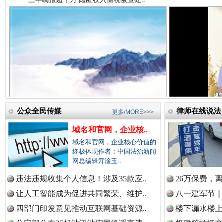
中国法院新闻网.
中国检察新闻网.
祁连巍巍树丰碑
高回报
中国医药新闻网.
公众全民传媒
律师在线说法
更多/MORE>>>
域名和官网，企业核..
域名和官网，企业核心价值的
中国企业新闻网.
终极体现作者：中国法治新闻
网总编辑亓淦玉..
违法违规收集个人信息！涉及35款应..
26万保费，
一枚“钉子”竟然扎入要害部门
让人工智能成为促进共同繁荣、维护..
八一建军节｜
中国农业新闻网.
四部门印发意见推动互联网基础资源..
楼下漏水楼上