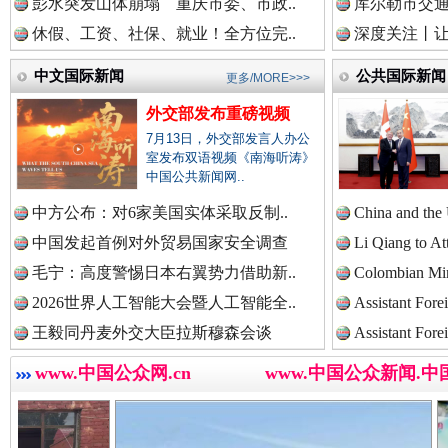
中国法治新闻网.
彭水突发山体崩塌 重庆市委、市政..
库尔勒市交通
休假、工资、社保、就业！全方位完..
深度关注丨让
中文国际新闻
公共国际新闻
更多/MORE>>>
中国法院新闻网.
巳巳如意，开工大吉！
三轮上
外交部发布重磅视频
7月13日，外交部发言人办公
室发布双语视频《南海听涛》
中国公共新闻网..
中国检察新闻网.
中方公布：对6家美国实体采取反制..
China and the
中国发起首例对外贸易国家安全调查
Li Qiang to At
毛宁：高度警惕日本右翼势力借助新..
Colombian Mini
中国医药新闻网.
2026世界人工智能大会暨人工智能全..
Assistant Fore
王毅同丹麦外交大臣拉斯穆森会谈
Assistant Fore
“后车司机肯定在骂我”
全民健身
www.中国公众网.cn
www.中国公众新闻.中
中国企业新闻网.