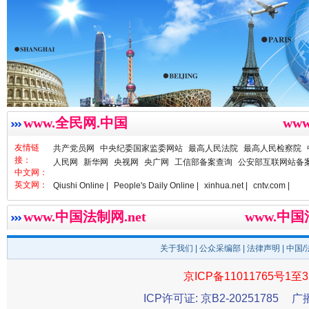
雄关漫道展新颜
“
www.全民网.中国
ww
友情链
共产党员网
中央纪委国家监委网站
最高人民法院
最高人民检察院
接：
人民网
新华网
央视网
央广网
工信部备案查询
公安部互联网站备
中文网：
英文网：
Qiushi Online |
People's Daily Online |
xinhua.net |
cntv.com |
www.中国法制网.net
www.中
关于我们
|
公众采编部
|
法律声明
| 中国
京ICP备11011765号1至3
ICP许可证: 京B2-20251785
广
衣柜里的秘密
高速路上