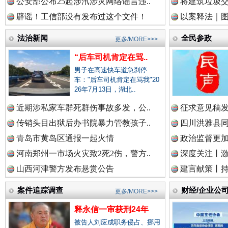
公安部公布25起涉汛涉灾网络谣言违..
将建筑垃圾
辟谣！工信部没有发布过这个文件！
以案释法｜图“
中国视频新闻网.
法治新闻
全民参政
更多/MORE>>>
“后车司机肯定在骂..
中国廉政法纪网.
男子在高速快车道急刹停
车："后车司机肯定在骂我"20
26年7月13日，湖北..
雄关漫道展新颜
“
近期涉私家车群死群伤事故多发，公..
征求意见稿发
中国律师在线.中
传销头目出狱后办书院暴力管教孩子..
四川洪雅县同
青岛市黄岛区通报一起火情
政治监督更
河南郑州一市场火灾致2死2伤，警方..
深度关注丨
中国参政网.中
山西河津警方发布悬赏公告
建言献策丨持
案件追踪调查
财经/企业公
更多/MORE>>>
释永信一审获刑24年
中国全民新闻网.
被告人刘应成职务侵占、挪用