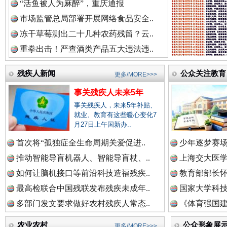
红船起航处 潮起向未来
广州首
“活鱼被人为麻醉”，重庆通报
市场监管总局部署开展网络食品安全..
冻干草莓测出二十几种农药残留？云..
重拳出击！严查酒类产品五大违法违..
残疾人新闻
公众关注教育
更多/MORE>>>
事关残疾人未来5年
事关残疾人，未来5年补贴、
就业、教育有这些暖心变化7
月27日上午国新办..
三年瞒报超千万 隐匿收入偷税被查处..
首次将“孤独症全生命周期关爱促进..
少年逐梦赛场
推动智能导盲机器人、智能导盲杖、..
上海交大医
如何让脑机接口等前沿科技造福残疾..
教育部部长怀
最高检联合中国残联发布残疾未成年..
国家大学科技
多部门发文要求做好农村残疾人常态..
《体育强国建
农业农村
公众形象展
更多/MORE>>>