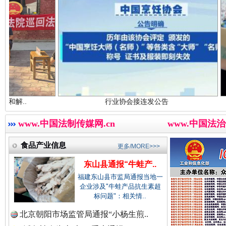
中国农业新闻网.
中国视频新闻网.
世界屋脊 天路回响
永
行业协会接连发公告
东山县通报
中国廉政法纪网.
www.中国法制传媒网.cn
www.中国法治
食品产业信息
更多/MORE>>>
中国律师在线.中
东山县通报“牛蛙产..
福建东山县市监局通报当地一
企业涉及"牛蛙产品抗生素超
标问题"：相关情..
中国参政网.中
北京朝阳市场监管局通报“小杨生煎..