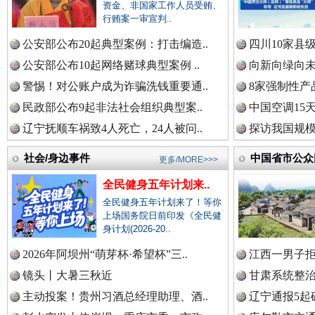
资金、非国家工作人员受贿、
衣柜里的秘密
高速路上
行贿案一审宣判..
公安部公布20起典型案例：打击编造..
四川10家县
中国公众新闻网.
公安部公布10起网络赌球典型案例 ..
向新向绿向未
警惕！对公账户成为诈骗洗钱重要通..
8家强制性产
民政部公布9起非法社会组织典型案..
中国空调15
中国公民新闻网.
辽宁抚顺车祸致4人死亡，24人被问..
探访我国规模
社会/身边事件
中国省市公众
更多/MORE>>>
中国公共新闻网.
全民健身五年计划来..
春天里的科技盛宴
全民健身五年计划来了！等你
上场国务院日前印发《全民健
身计划(2026-20..
中国法制新闻网.
2026年阿坝州“萌芽杯·希望杯”三..
江西一男子拒
镜头丨大暑三秋近
甘肃系统整治
主动投案！贵州习酒总经理助理、酒..
辽宁通报5起