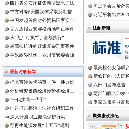
四川省公安厅征集新型黑恶违法..
理高级..
习近平会见哈萨
中方对6家美国实体采取反制措..
习近平将出席20
中国发起首例对外贸易国家安全..
球治理..
法制新闻
官方通报西安赛格商场坠亡事件
从“无产可执”到“全额执行”
最高检抗诉的疑难复杂刑事案件
8
起
事故致5死1伤，四川省安委会挂..
国
世界屋脊 天路回响
永
最高检公安部联
最新时事新闻
周岁未..
新修订的《人民
把老百姓关切的事一件一件办好
布
六部门发布通告
分析研究当前经济形势和经济工..
两部门联合印发
中国全民新闻网.
“一代接着一代干”
定》
促家政服务业高质
推进打击整治非法社会组织工作
聚焦廉政法纪
深入开展职业健康保护行动
可再生能源发展“十五五”规划